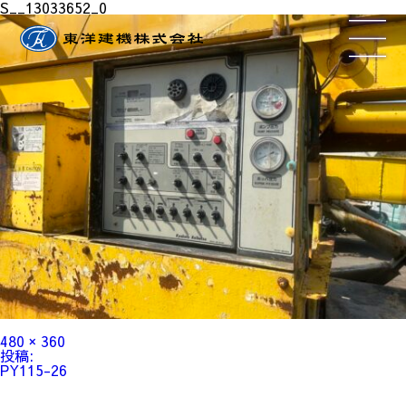
S__13033652_0
フ
480 × 360
ル
投
投稿:
サ
稿
PY115-26
イ
ナ
ズ
ビ