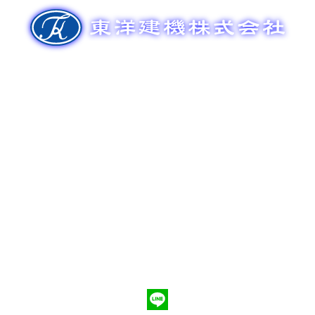
ゲ
ー
シ
ョ
ン
新車販売
整備メンテナンス
中古車販売
部品販売
ポンプ車買取
会社概要
Q&A
お問合わせ
079-553-8207