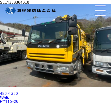
S__13033646_0
フ
480 × 360
ル
投
投稿:
サ
稿
PY115-26
イ
ナ
ズ
ビ