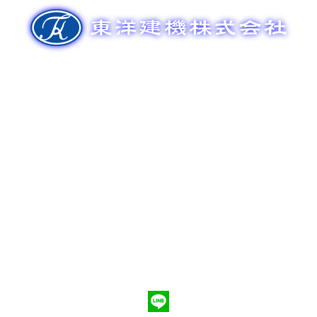
ゲ
ー
シ
ョ
ン
新車販売
整備メンテナンス
中古車販売
部品販売
ポンプ車買取
会社概要
Q&A
お問合わせ
079-553-8207