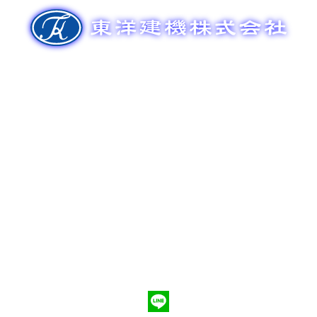
ゲ
ー
シ
ョ
ン
新車販売
整備メンテナンス
中古車販売
部品販売
ポンプ車買取
会社概要
Q&A
お問合わせ
079-553-8207