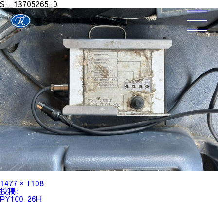
S__13705265_0
フ
1477 × 1108
ル
投
投稿:
サ
稿
PY100-26H
イ
ナ
ズ
ビ