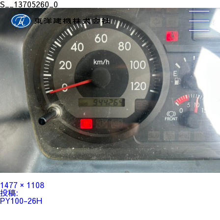
S__13705260_0
フ
1477 × 1108
ル
投
投稿:
サ
稿
PY100-26H
イ
ナ
ズ
ビ