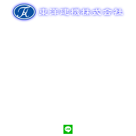
ゲ
ー
シ
ョ
ン
新車販売
整備メンテナンス
中古車販売
部品販売
ポンプ車買取
会社概要
Q&A
お問合わせ
079-553-8207