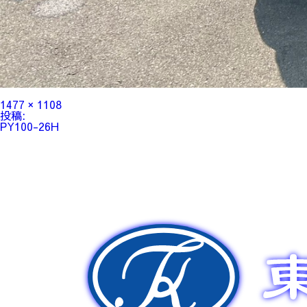
フ
1477 × 1108
ル
投
投稿:
サ
稿
PY100-26H
イ
ナ
ズ
ビ
ゲ
ー
シ
ョ
ン