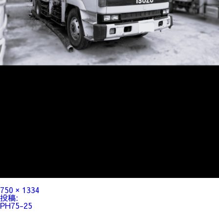
フ
750 × 1334
ル
投
投稿:
サ
稿
PH75-25
イ
ナ