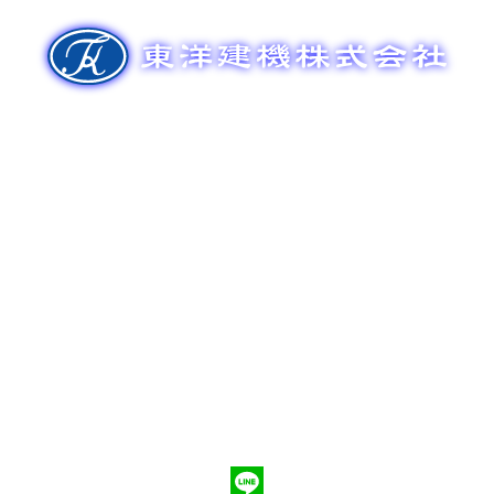
ズ
ビ
ゲ
ー
シ
ョ
ン
新車販売
整備メンテナンス
中古車販売
部品販売
ポンプ車買取
会社概要
Q&A
お問合わせ
079-553-8207