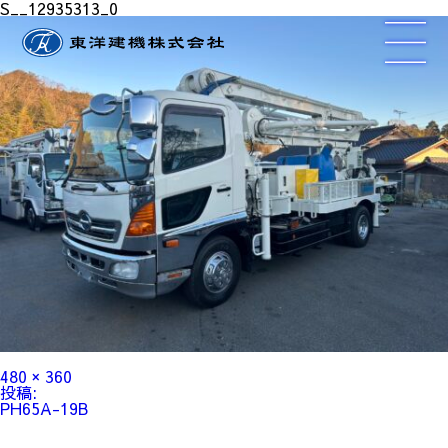
S__12935313_0
フ
480 × 360
ル
投
投稿:
サ
稿
PH65A-19B
イ
ナ
ズ
ビ