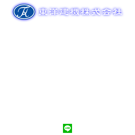
ゲ
ー
シ
ョ
ン
新車販売
整備メンテナンス
中古車販売
部品販売
ポンプ車買取
会社概要
Q&A
お問合わせ
079-553-8207