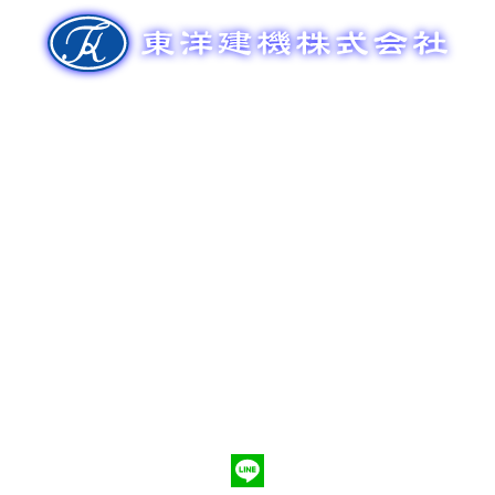
ゲ
ー
シ
ョ
ン
新車販売
整備メンテナンス
中古車販売
部品販売
ポンプ車買取
会社概要
Q&A
お問合わせ
079-553-8207