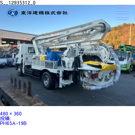
S__12935312_0
フ
480 × 360
ル
投
投稿:
サ
稿
PH65A-19B
イ
ナ
ズ
ビ