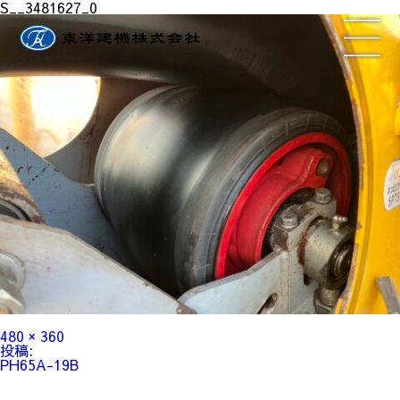
S__3481627_0
フ
480 × 360
ル
投
投稿:
サ
稿
PH65A-19B
イ
ナ
ズ
ビ