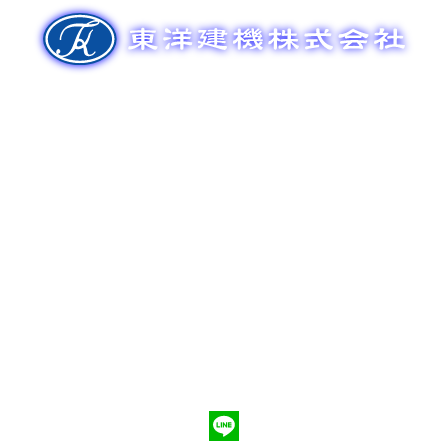
ゲ
ー
シ
ョ
ン
新車販売
整備メンテナンス
中古車販売
部品販売
ポンプ車買取
会社概要
Q&A
お問合わせ
079-553-8207