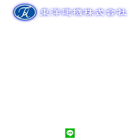
ゲ
ー
シ
ョ
ン
新車販売
整備メンテナンス
中古車販売
部品販売
ポンプ車買取
会社概要
Q&A
お問合わせ
079-553-8207