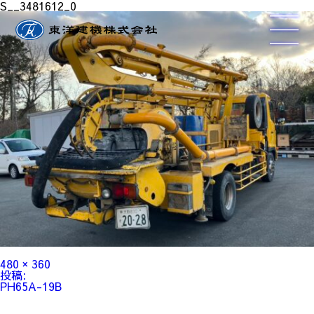
S__3481612_0
フ
480 × 360
ル
投
投稿:
サ
稿
PH65A-19B
イ
ナ
ズ
ビ