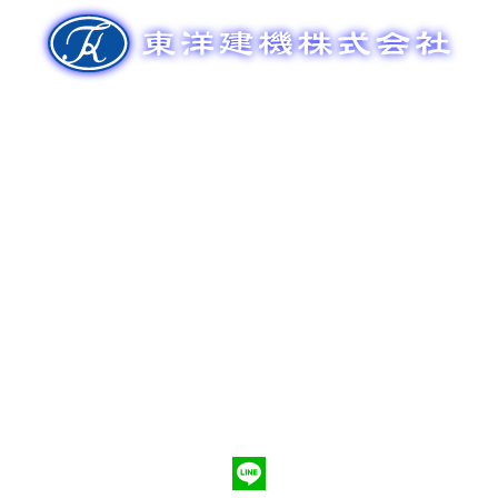
ゲ
ー
シ
ョ
ン
新車販売
整備メンテナンス
中古車販売
部品販売
ポンプ車買取
会社概要
Q&A
お問合わせ
079-553-8207