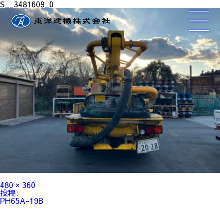
S__3481609_0
フ
480 × 360
ル
投
投稿:
サ
稿
PH65A-19B
イ
ナ
ズ
ビ