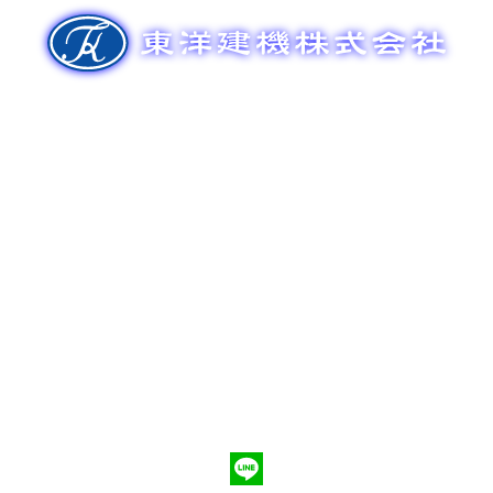
ゲ
ー
シ
ョ
ン
新車販売
整備メンテナンス
中古車販売
部品販売
ポンプ車買取
会社概要
Q&A
お問合わせ
079-553-8207