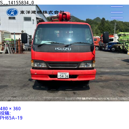
S__14155834_0
フ
480 × 360
ル
投
投稿:
サ
稿
PH65A-19
イ
ナ
ズ
ビ