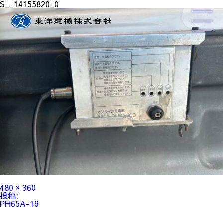
S__14155820_0
フ
480 × 360
ル
投
投稿:
サ
稿
PH65A-19
イ
ナ
ズ
ビ