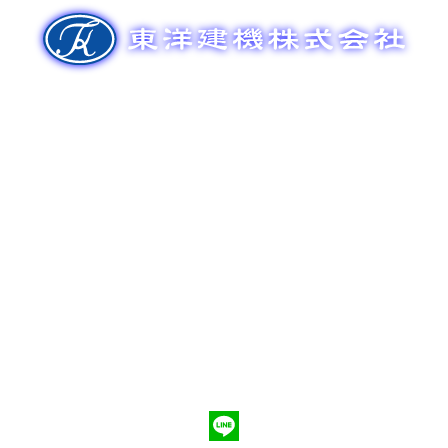
ゲ
ー
シ
ョ
ン
新車販売
整備メンテナンス
中古車販売
部品販売
ポンプ車買取
会社概要
Q&A
お問合わせ
079-553-8207