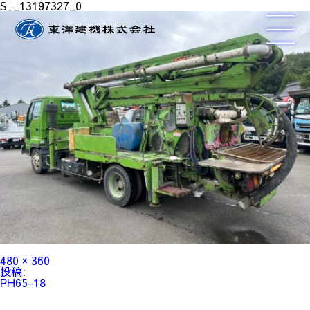
S__13197327_0
フ
480 × 360
ル
投
投稿:
サ
稿
PH65-18
イ
ナ
ズ
ビ