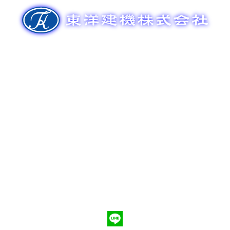
ゲ
ー
シ
ョ
ン
新車販売
整備メンテナンス
中古車販売
部品販売
ポンプ車買取
会社概要
Q&A
お問合わせ
079-553-8207