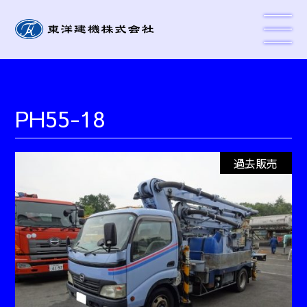
PH55-18
過去販売