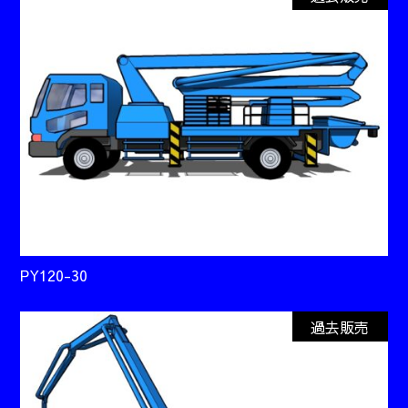
PY120-30
過去販売