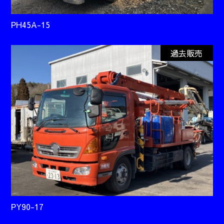
PH45A-15
過去販売
PY90-17