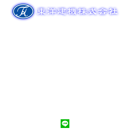
ゲ
ー
シ
ョ
ン
新車販売
整備メンテナンス
中古車販売
部品販売
ポンプ車買取
会社概要
Q&A
お問合わせ
079-553-8207