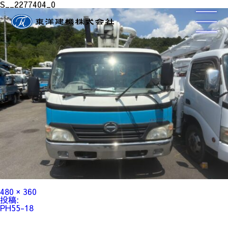
S__2277404_0
フ
480 × 360
ル
投
投稿:
サ
稿
PH55-18
イ
ナ
ズ
ビ