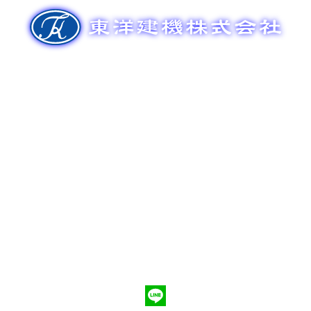
ゲ
ー
シ
ョ
ン
新車販売
整備メンテナンス
中古車販売
部品販売
ポンプ車買取
会社概要
Q&A
お問合わせ
079-553-8207