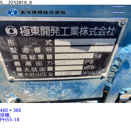
S__2252819_0
フ
480 × 360
ル
投
投稿:
サ
稿
PH55-18
イ
ナ
ズ
ビ