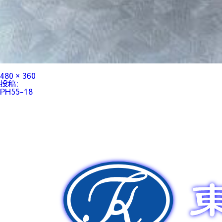
フ
480 × 360
ル
投
投稿:
サ
稿
PH55-18
イ
ナ
ズ
ビ
ゲ
ー
シ
ョ
ン