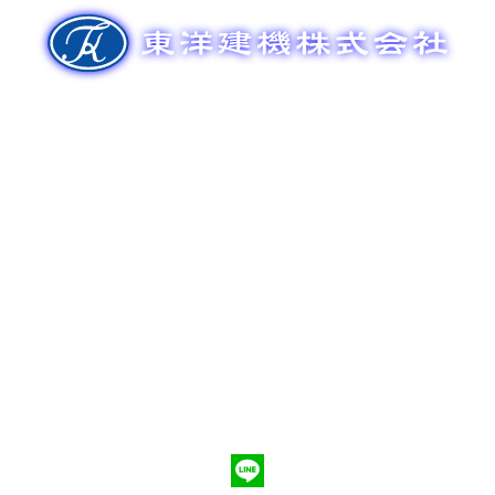
ゲ
ー
シ
ョ
ン
新車販売
整備メンテナンス
中古車販売
部品販売
ポンプ車買取
会社概要
Q&A
お問合わせ
079-553-8207