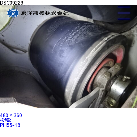
DSC09229
フ
480 × 360
ル
投
投稿:
サ
稿
PH55-18
イ
ナ
ズ
ビ