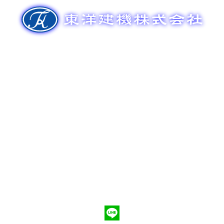
ゲ
ー
シ
ョ
ン
新車販売
整備メンテナンス
中古車販売
部品販売
ポンプ車買取
会社概要
Q&A
お問合わせ
079-553-8207