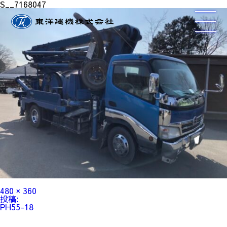
S__7168047
フ
480 × 360
ル
投
投稿:
サ
稿
PH55-18
イ
ナ
ズ
ビ