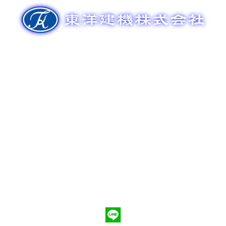
ゲ
ー
シ
ョ
ン
新車販売
整備メンテナンス
中古車販売
部品販売
ポンプ車買取
会社概要
Q&A
お問合わせ
079-553-8207