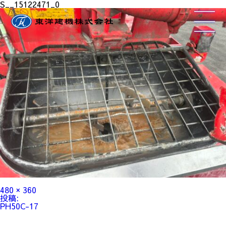
S__15122471_0
フ
480 × 360
ル
投
投稿:
サ
稿
PH50C-17
イ
ナ
ズ
ビ