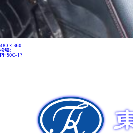
フ
480 × 360
ル
投
投稿:
サ
稿
PH50C-17
イ
ナ
ズ
ビ
ゲ
ー
シ
ョ
ン