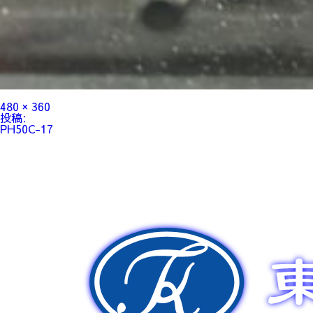
フ
480 × 360
ル
投
投稿:
サ
稿
PH50C-17
イ
ナ
ズ
ビ
ゲ
ー
シ
ョ
ン