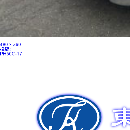
フ
480 × 360
ル
投
投稿:
サ
稿
PH50C-17
イ
ナ
ズ
ビ
ゲ
ー
シ
ョ
ン