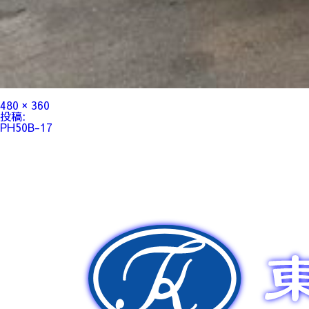
フ
480 × 360
ル
投
投稿:
サ
稿
PH50B-17
イ
ナ
ズ
ビ
ゲ
ー
シ
ョ
ン