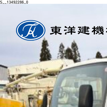
S__13492286_0