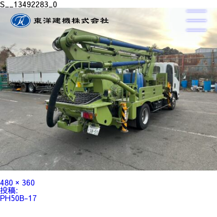
S__13492283_0
フ
480 × 360
ル
投
投稿:
サ
稿
PH50B-17
イ
ナ
ズ
ビ