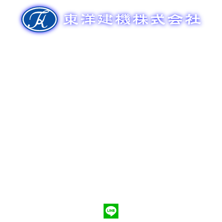
ゲ
ー
シ
ョ
ン
新車販売
整備メンテナンス
中古車販売
部品販売
ポンプ車買取
会社概要
Q&A
お問合わせ
079-553-8207