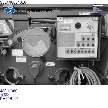
S__4988943_0
フ
480 × 360
ル
投
投稿:
サ
稿
PH50B-17
イ
ナ
ズ
ビ