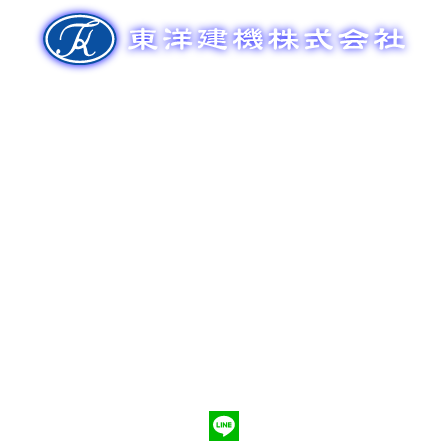
ゲ
ー
シ
ョ
ン
新車販売
整備メンテナンス
中古車販売
部品販売
ポンプ車買取
会社概要
Q&A
お問合わせ
079-553-8207