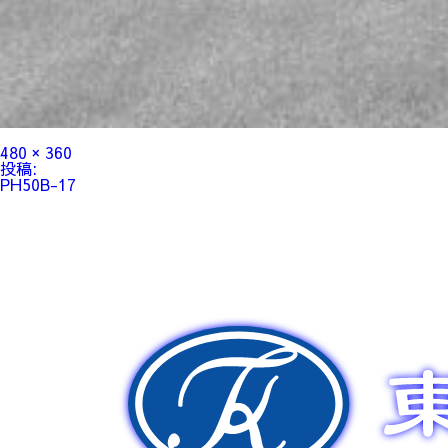
フ
480 × 360
ル
投
投稿:
サ
稿
PH50B-17
イ
ナ
ズ
ビ
ゲ
ー
シ
ョ
ン