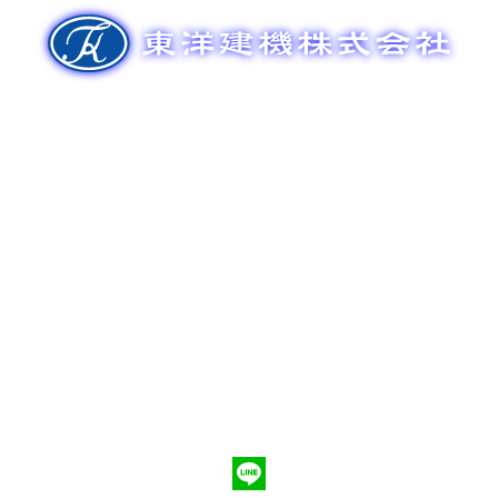
ゲ
ー
シ
ョ
ン
新車販売
整備メンテナンス
中古車販売
部品販売
ポンプ車買取
会社概要
Q&A
お問合わせ
079-553-8207