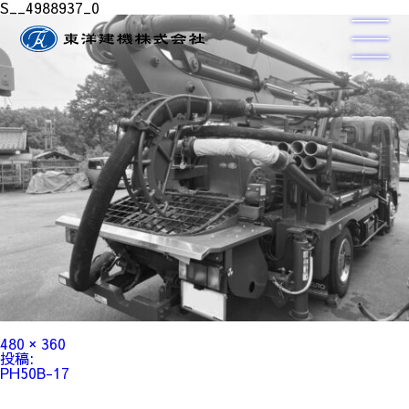
S__4988937_0
フ
480 × 360
ル
投
投稿:
サ
稿
PH50B-17
イ
ナ
ズ
ビ