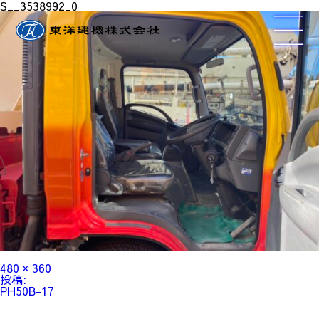
S__3538992_0
フ
480 × 360
ル
投
投稿:
サ
稿
PH50B-17
イ
ナ
ズ
ビ