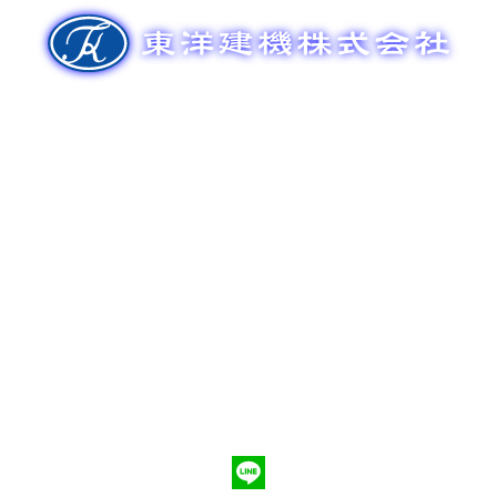
ゲ
ー
シ
ョ
ン
新車販売
整備メンテナンス
中古車販売
部品販売
ポンプ車買取
会社概要
Q&A
お問合わせ
079-553-8207