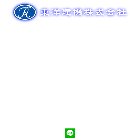
ゲ
ー
シ
ョ
ン
新車販売
整備メンテナンス
中古車販売
部品販売
ポンプ車買取
会社概要
Q&A
お問合わせ
079-553-8207