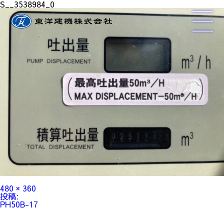
S__3538984_0
フ
480 × 360
ル
投
投稿:
サ
稿
PH50B-17
イ
ナ
ズ
ビ