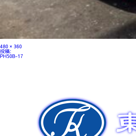
フ
480 × 360
ル
投
投稿:
サ
稿
PH50B-17
イ
ナ
ズ
ビ
ゲ
ー
シ
ョ
ン