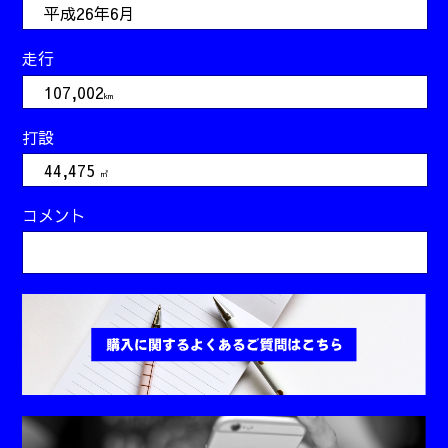
平成26年6月
走行
107,002
km
打設
44,475
㎥
コメント