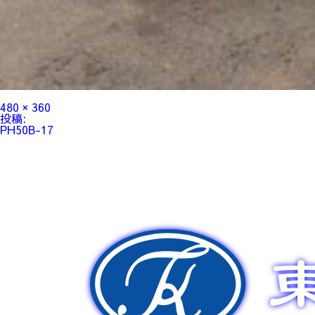
フ
480 × 360
ル
投
投稿:
サ
稿
PH50B-17
イ
ナ
ズ
ビ
ゲ
ー
シ
ョ
ン