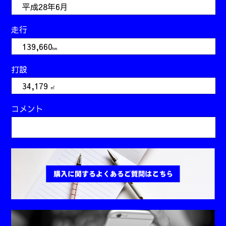
平成28年6月
走行
139,660
km
打設
34,179
㎥
コメント