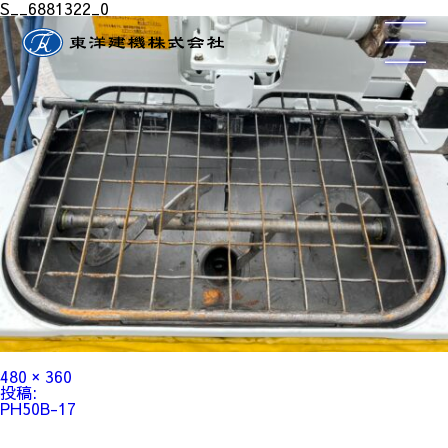
S__6881322_0
フ
480 × 360
ル
投
投稿:
サ
稿
PH50B-17
イ
ナ
ズ
ビ