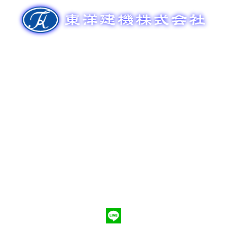
ゲ
ー
シ
ョ
ン
新車販売
整備メンテナンス
中古車販売
部品販売
ポンプ車買取
会社概要
Q&A
お問合わせ
079-553-8207