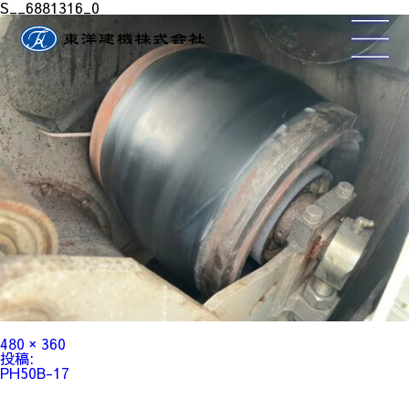
S__6881316_0
フ
480 × 360
ル
投
投稿:
サ
稿
PH50B-17
イ
ナ
ズ
ビ