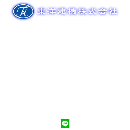
ゲ
ー
シ
ョ
ン
新車販売
整備メンテナンス
中古車販売
部品販売
ポンプ車買取
会社概要
Q&A
お問合わせ
079-553-8207