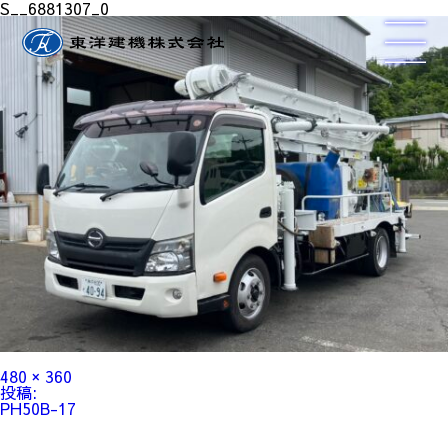
S__6881307_0
フ
480 × 360
ル
投
投稿:
サ
稿
PH50B-17
イ
ナ
ズ
ビ