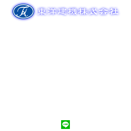
ゲ
ー
シ
ョ
ン
新車販売
整備メンテナンス
中古車販売
部品販売
ポンプ車買取
会社概要
Q&A
お問合わせ
079-553-8207