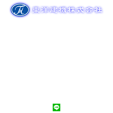
ゲ
ー
シ
ョ
ン
新車販売
整備メンテナンス
中古車販売
部品販売
ポンプ車買取
会社概要
Q&A
お問合わせ
079-553-8207