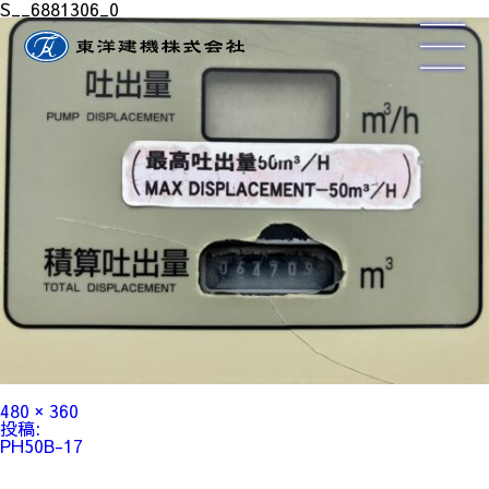
S__6881306_0
フ
480 × 360
ル
投
投稿:
サ
稿
PH50B-17
イ
ナ
ズ
ビ