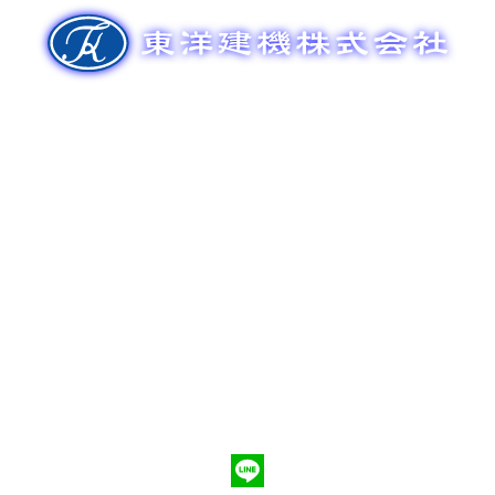
ゲ
ー
シ
ョ
ン
新車販売
整備メンテナンス
中古車販売
部品販売
ポンプ車買取
会社概要
Q&A
お問合わせ
079-553-8207