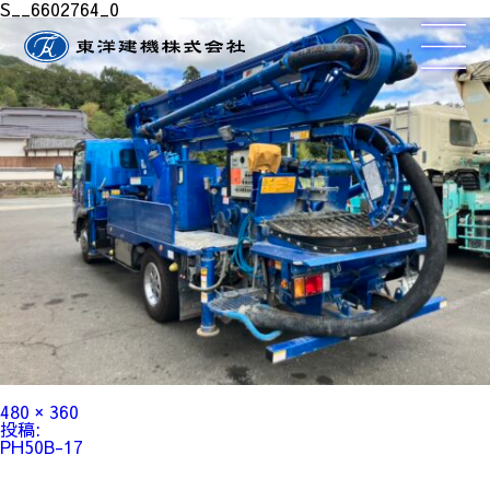
S__6602764_0
フ
480 × 360
ル
投
投稿:
サ
稿
PH50B-17
イ
ナ
ズ
ビ