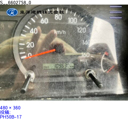
S__6602758_0
フ
480 × 360
ル
投
投稿:
サ
稿
PH50B-17
イ
ナ
ズ
ビ