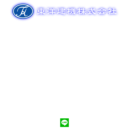
ゲ
ー
シ
ョ
ン
新車販売
整備メンテナンス
中古車販売
部品販売
ポンプ車買取
会社概要
Q&A
お問合わせ
079-553-8207