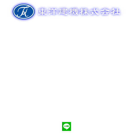
ゲ
ー
シ
ョ
ン
新車販売
整備メンテナンス
中古車販売
部品販売
ポンプ車買取
会社概要
Q&A
お問合わせ
079-553-8207