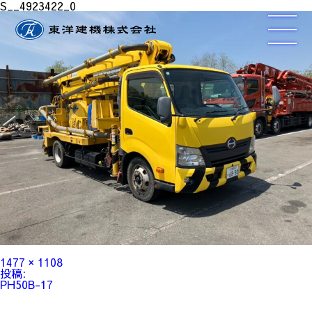
S__4923422_0
フ
1477 × 1108
ル
投
投稿:
サ
稿
PH50B-17
イ
ナ
ズ
ビ