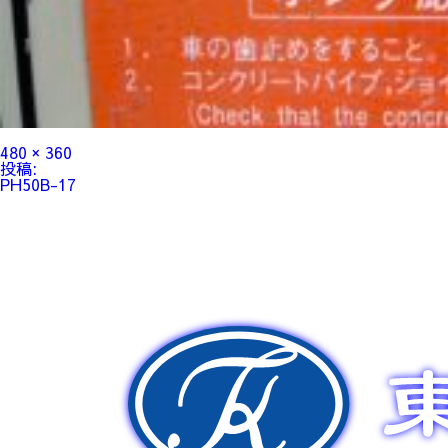
フ
480 × 360
ル
投
投稿:
サ
稿
PH50B-17
イ
ナ
ズ
ビ
ゲ
ー
シ
ョ
ン