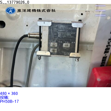
S__13779026_0
フ
480 × 360
ル
投
投稿:
サ
稿
PH50B-17
イ
ナ
ズ
ビ