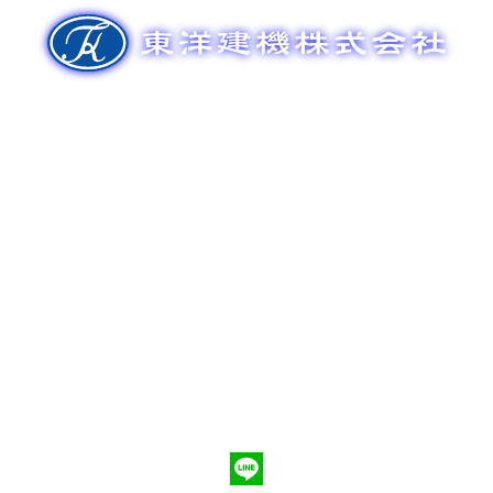
ゲ
ー
シ
ョ
ン
新車販売
整備メンテナンス
中古車販売
部品販売
ポンプ車買取
会社概要
Q&A
お問合わせ
079-553-8207