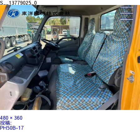
S__13779025_0
フ
480 × 360
ル
投
投稿:
サ
稿
PH50B-17
イ
ナ
ズ
ビ