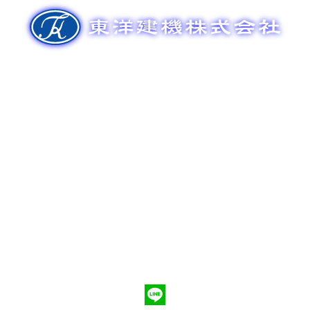
ゲ
ー
シ
ョ
ン
新車販売
整備メンテナンス
中古車販売
部品販売
ポンプ車買取
会社概要
Q&A
お問合わせ
079-553-8207