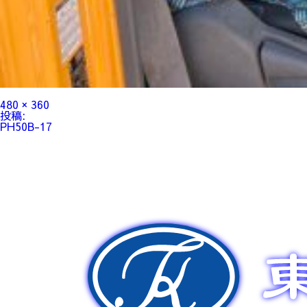
フ
480 × 360
ル
投
投稿:
サ
稿
PH50B-17
イ
ナ
ズ
ビ
ゲ
ー
シ
ョ
ン