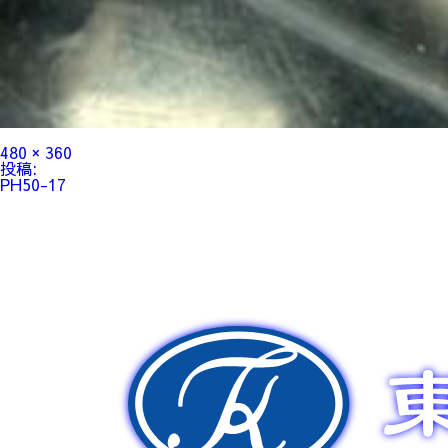
フ
480 × 360
ル
投
投稿:
サ
稿
PH50-17
イ
ナ
ズ
ビ
ゲ
ー
シ
ョ
ン