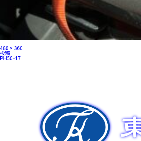
フ
480 × 360
ル
投
投稿:
サ
稿
PH50-17
イ
ナ
ズ
ビ
ゲ
ー
シ
ョ
ン