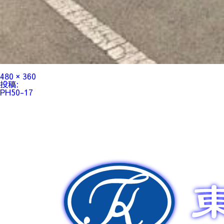
フ
480 × 360
ル
投
投稿:
サ
稿
PH50-17
イ
ナ
ズ
ビ
ゲ
ー
シ
ョ
ン