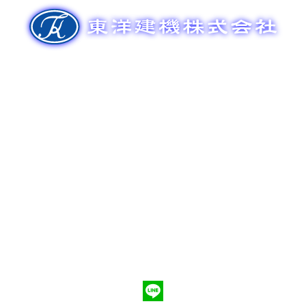
ゲ
ー
シ
ョ
ン
新車販売
整備メンテナンス
中古車販売
部品販売
ポンプ車買取
会社概要
Q&A
お問合わせ
079-553-8207