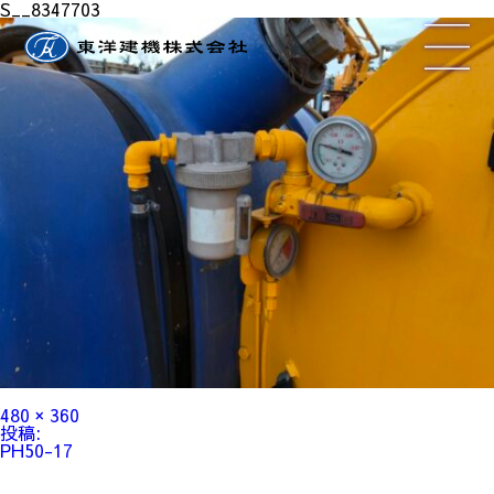
S__8347703
フ
480 × 360
ル
投
投稿:
サ
稿
PH50-17
イ
ナ
ズ
ビ